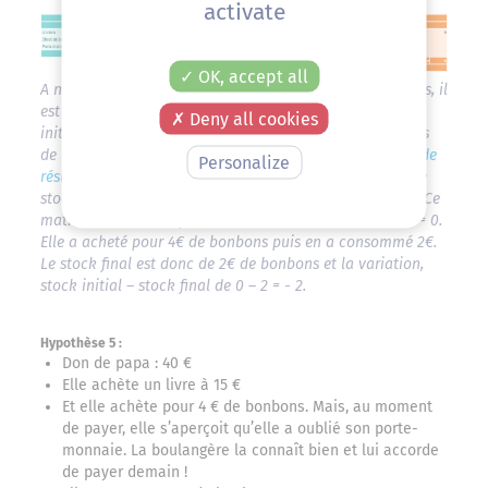
activate
OK, accept all
A noter, pour connaître les achats réellement consommés, il
est nécessaire de calculer la variation de stock : stock
Deny all cookies
initial – stock final. Ainsi les achats consommés = achats
de la période + stock initial – stock final.
(cf Le compte de
Personalize
résultat : explications détaillées – Les achats)
. De plus, le
stock qui apparaît dans le patrimoine est le stock final. Ce
matin Marie n’avait pas de bonbons, donc stock initial = 0.
Elle a acheté pour 4€ de bonbons puis en a consommé 2€.
Le stock final est donc de 2€ de bonbons et la variation,
stock initial – stock final de 0 – 2 = - 2.
Hypothèse 5 :
Don de papa : 40 €
Elle achète un livre à 15 €
Et elle achète pour 4 € de bonbons. Mais, au moment
de payer, elle s’aperçoit qu’elle a oublié son porte-
monnaie. La boulangère la connaît bien et lui accorde
de payer demain !