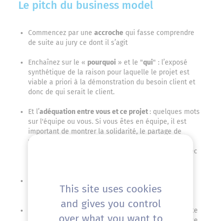
Le pitch du business model
Commencez par une
accroche
qui fasse comprendre
de suite au jury ce dont il s’agit
Enchaînez sur le «
pourquoi
» et le "
qui
" : l’exposé
synthétique de la raison pour laquelle le projet est
viable a priori à la démonstration du besoin client et
donc de qui serait le client.
Et l’
adéquation entre vous et ce projet
: quelques mots
sur l'équipe ou vous. Si vous êtes en équipe, il est
important de montrer la solidarité, le partage de
valeurs, votre complémentarité... mieux une équipe
solide avec un projet à revoir qu'un super projet avec
une équipe bancale.
Exposez votre
vision
, le
sens
que vous donnez à ce
This site uses cookies
projet
and gives you control
Expliquez
la valeur de l’offre
, ce qui la rend différente
over what you want to
des autres quand il y a déjà des concurrents et/ou ce