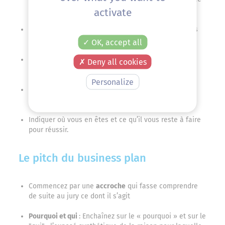
qui fera que les clients achèteront
activate
Et
l’avantage
que vous avez sur les autres éventuels
acteurs pour réussir
OK, accept all
Expliquez les
partenaires
avec lesquels vous allez
Deny all cookies
travailler
Personalize
Indiquez
comment
vous compter
gagner
de l'argent
(les flux de revenus, pas les montants)
Indiquer où vous en êtes et ce qu’il vous reste à faire
pour réussir.
Le pitch du business plan
Commencez par une
accroche
qui fasse comprendre
de suite au jury ce dont il s’agit
Pourquoi et qui
: Enchaînez sur le « pourquoi » et sur le